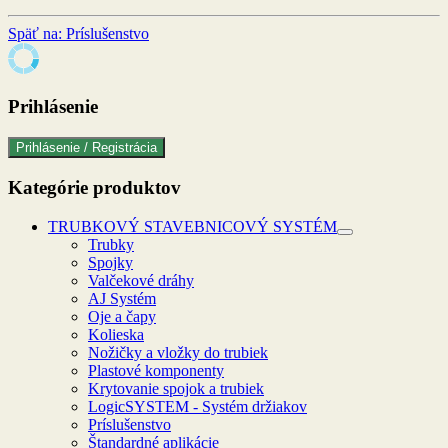
Späť na: Príslušenstvo
Prihlásenie
Prihlásenie / Registrácia
Kategórie produktov
TRUBKOVÝ STAVEBNICOVÝ SYSTÉM
Trubky
Spojky
Valčekové dráhy
AJ Systém
Oje a čapy
Kolieska
Nožičky a vložky do trubiek
Plastové komponenty
Krytovanie spojok a trubiek
LogicSYSTEM - Systém držiakov
Príslušenstvo
Štandardné aplikácie