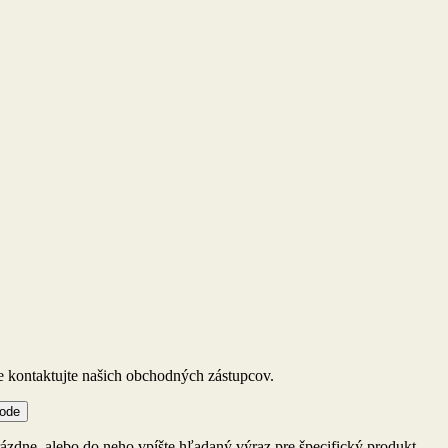
ie kontaktujte našich obchodných zástupcov.
hode
zdne, alebo do neho vpíšte hľadaný výraz pre špecifický produkt.