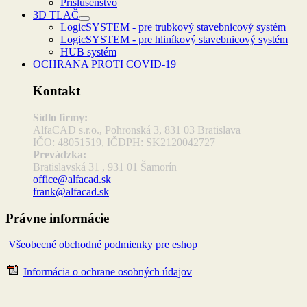
Príslušenstvo
3D TLAČ
LogicSYSTEM - pre trubkový stavebnicový systém
LogicSYSTEM - pre hliníkový stavebnicový systém
HUB systém
OCHRANA PROTI COVID-19
Kontakt
Sídlo firmy:
AlfaCAD s.r.o., Pohronská 3, 831 03 Bratislava
IČO: 48051519, IČDPH: SK2120042727
Prevádzka:
Bratislavská 31 , 931 01 Šamorín
office@alfacad.sk
frank@alfacad.sk
Právne informácie
Všeobecné obchodné podmienky pre eshop
Informácia o ochrane osobných údajov