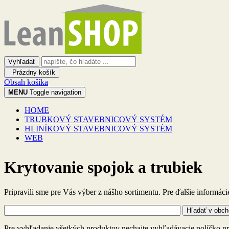
Prázdny košík
Obsah košíka
MENU
Toggle navigation
HOME
TRUBKOVÝ STAVEBNICOVÝ SYSTÉM
HLINÍKOVÝ STAVEBNICOVÝ SYSTÉM
WEB
Krytovanie spojok a trubiek
Pripravili sme pre Vás výber z nášho sortimentu. Pre ďalšie informác
Hľadať v obc
Pre vyhľadanie všetkých produktov nechajte vyhľadávacie políčko prá