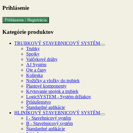
Prihlásenie
Prihlásenie / Registrácia
Kategórie produktov
TRUBKOVÝ STAVEBNICOVÝ SYSTÉM
Trubky
Spojky
Valčekové dráhy
AJ Systém
Oje a čapy
Kolieska
Nožičky a vložky do trubiek
Plastové komponenty
Krytovanie spojok a trubiek
LogicSYSTEM - Systém držiakov
Príslušenstvo
Štandardné aplikácie
HLINÍKOVÝ STAVEBNICOVÝ SYSTÉM
I - Stavebnicový systém
B - Stavebnicový systém
Štandardné aplikácie